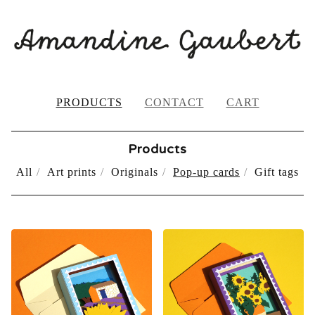
PRODUCTS
CONTACT
CART
Products
All
Art prints
Originals
Pop-up cards
Gift tags
POP-
UP
CARDS